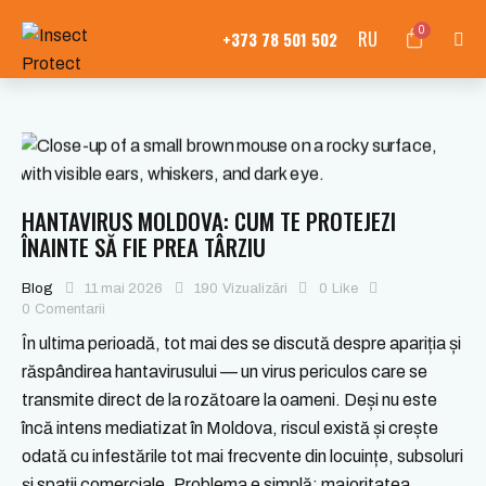
0
RU
+373 78 501 502
HANTAVIRUS MOLDOVA: CUM TE PROTEJEZI
ÎNAINTE SĂ FIE PREA TÂRZIU
Blog
11 mai 2026
190
Vizualizări
0
Like
0
Comentarii
În ultima perioadă, tot mai des se discută despre apariția și
răspândirea hantavirusului — un virus periculos care se
transmite direct de la rozătoare la oameni. Deși nu este
încă intens mediatizat în Moldova, riscul există și crește
odată cu infestările tot mai frecvente din locuințe, subsoluri
și spații comerciale. Problema e simplă: majoritatea…