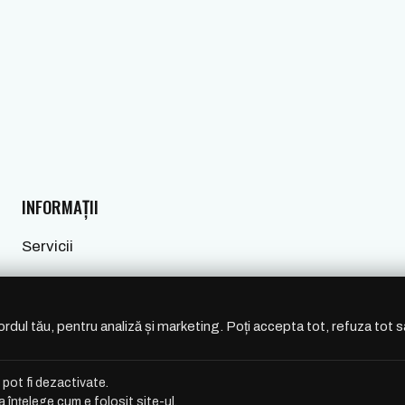
INFORMAȚII
Servicii
Blog
Termeni și Condiții
ordul tău, pentru analiză și marketing. Poți accepta tot, refuza tot 
Politica de cookies
 pot fi dezactivate.
Politica de confidențialitate
 înțelege cum e folosit site-ul.