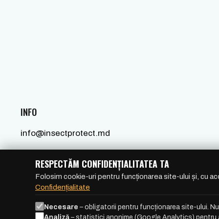
INFO
info@insectprotect.md
+373 78 501 502
RESPECTĂM CONFIDENȚIALITATEA TA
Folosim cookie-uri pentru funcționarea site-ului și, cu ac
Confidențialitate
Necesare
– obligatorii pentru funcționarea site-ului. Nu
Analiză
– statistici anonime (Google Analytics) pentru a