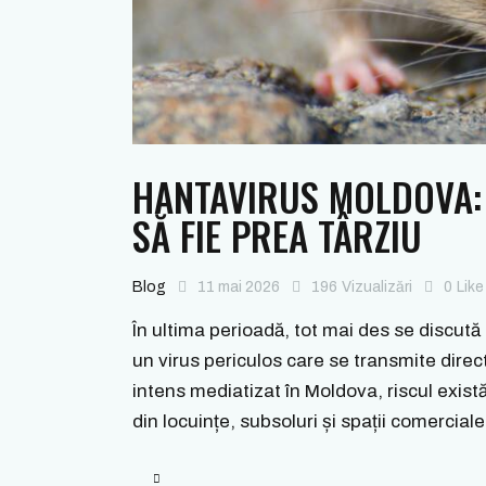
HANTAVIRUS MOLDOVA: 
SĂ FIE PREA TÂRZIU
Blog
11 mai 2026
196
Vizualizări
0
Like
În ultima perioadă, tot mai des se discută
un virus periculos care se transmite direc
intens mediatizat în Moldova, riscul există
din locuințe, subsoluri și spații comercia