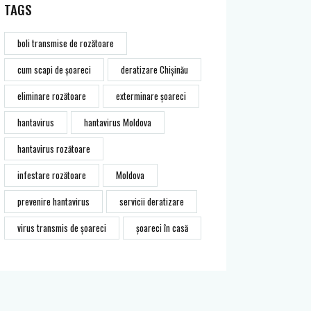
TAGS
boli transmise de rozătoare
cum scapi de șoareci
deratizare Chișinău
eliminare rozătoare
exterminare șoareci
hantavirus
hantavirus Moldova
hantavirus rozătoare
infestare rozătoare
Moldova
prevenire hantavirus
servicii deratizare
virus transmis de șoareci
șoareci în casă