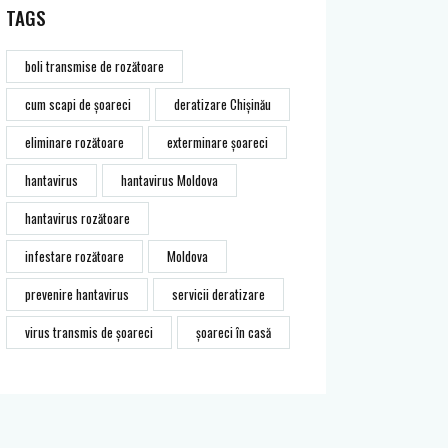
TAGS
boli transmise de rozătoare
cum scapi de șoareci
deratizare Chișinău
eliminare rozătoare
exterminare șoareci
hantavirus
hantavirus Moldova
hantavirus rozătoare
infestare rozătoare
Moldova
prevenire hantavirus
servicii deratizare
virus transmis de șoareci
șoareci în casă