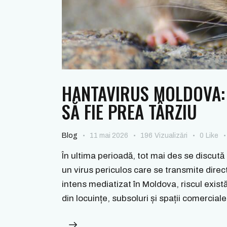
HANTAVIRUS MOLDOVA: 
SĂ FIE PREA TÂRZIU
Blog
11 mai 2026
196
Vizualizări
0
Like
În ultima perioadă, tot mai des se discută
un virus periculos care se transmite direc
intens mediatizat în Moldova, riscul există
din locuințe, subsoluri și spații comercia