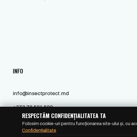
INFO
info@insectprotect.md
+373 78 501 502
RESPECTĂM CONFIDENȚIALITATEA TA
Folosim cookie-uri pentru funcționarea site-ului și, cu ac
Confidențialitate