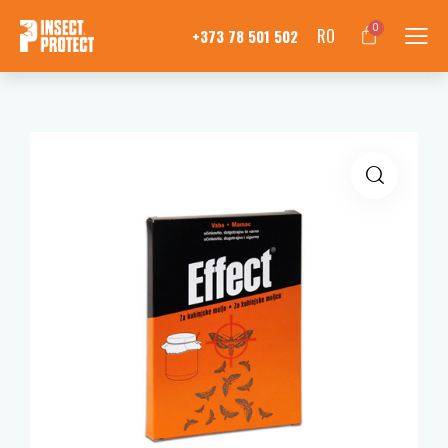
0
RO
+373 78 501 502