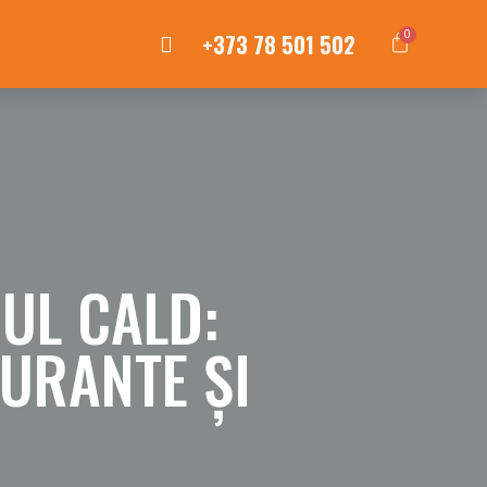
+373 78 501 502
0
NUL CALD:
AURANTE ȘI