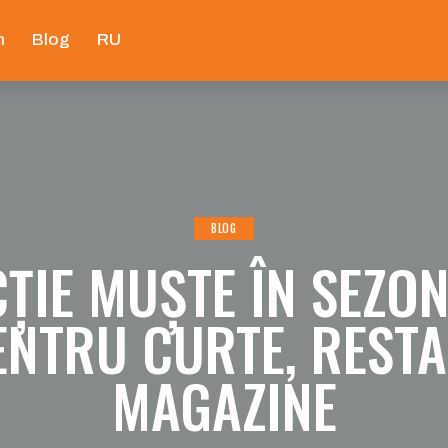
n
Blog
RU
BLOG
ȚIE MUȘTE ÎN SEZO
ENTRU CURTE, REST
MAGAZINE