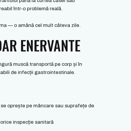
rantului până la curtea casei sau
eabil într-o problemă reală.
blema — o amână cel mult câteva zile.
OAR ENERVANTE
singură muscă transportă pe corp și în
ili de infecții gastrointestinale.
 se oprește pe mâncare sau suprafețe de
orice inspecție sanitară