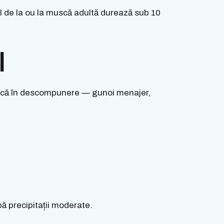
ul de la ou la muscă adultă durează sub 10
I
anică în descompunere — gunoi menajer,
pă precipitații moderate.