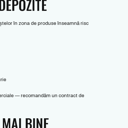
DEPOZITE
uștelor în zona de produse înseamnă risc
rie
omerciale — recomandăm un contract de
 MAI BINE