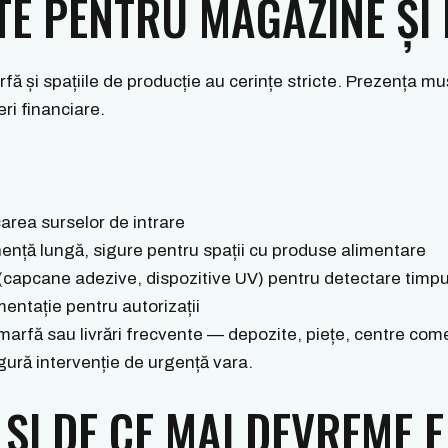
TE PENTRU MAGAZINE ȘI 
ă și spațiile de producție au cerințe stricte. Prezența m
eri financiare.
area surselor de intrare
ență lungă, sigure pentru spații cu produse alimentare
 (capcane adezive, dispozitive UV) pentru detectare timpu
entație pentru autorizații
e marfă sau livrări frecvente — depozite, piețe, centre c
ngură intervenție de urgență vara.
ȘI DE CE MAI DEVREME E