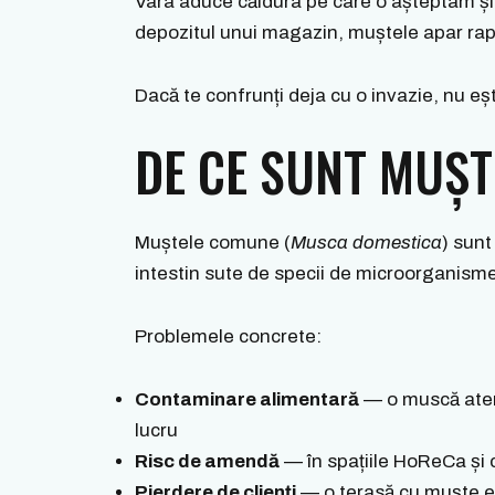
Vara aduce căldura pe care o așteptam și 
depozitul unui magazin, muștele apar rapid
Dacă te confrunți deja cu o invazie, nu eș
DE CE SUNT MUȘT
Muștele comune (
Musca domestica
) sunt
intestin sute de specii de microorganisme 
Problemele concrete:
Contaminare alimentară
— o muscă ater
lucru
Risc de amendă
— în spațiile HoReCa și 
Pierdere de clienți
— o terasă cu muște es