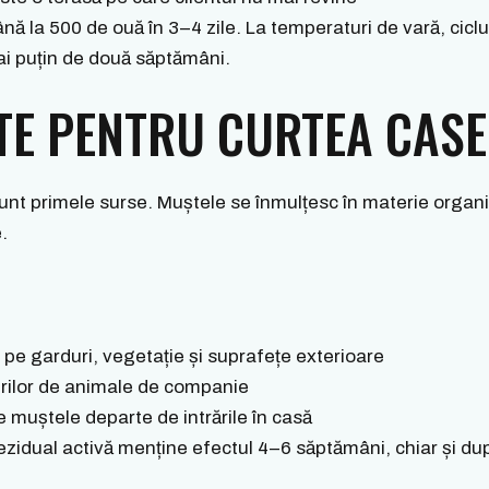
nă la 500 de ouă în 3–4 zile. La temperaturi de vară, cicl
ai puțin de două săptămâni.
TE PENTRU CURTEA CASE
 sunt primele surse. Muștele se înmulțesc în materie org
.
l pe garduri, vegetație și suprafețe exterioare
rilor de animale de companie
e muștele departe de intrările în casă
rezidual activă menține efectul 4–6 săptămâni, chiar și du