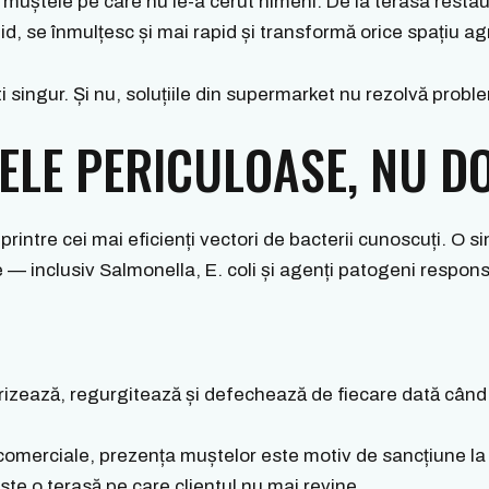
muștele pe care nu le-a cerut nimeni. De la terasa restau
, se înmulțesc și mai rapid și transformă orice spațiu agr
ti singur. Și nu, soluțiile din supermarket nu rezolvă pro
ELE PERICULOASE, NU D
 printre cei mai eficienți vectori de bacterii cunoscuți. O 
— inclusiv Salmonella, E. coli și agenți patogeni responsab
izează, regurgitează și defechează de fiecare dată când
comerciale, prezența muștelor este motiv de sancțiune la 
te o terasă pe care clientul nu mai revine